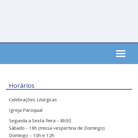
Skip
to
main
content
Toggle
navigati
Horários
Celebrações Litúrgicas
Igreja Paroquial
Segunda a Sexta-feira – 8h30
Sábado - 18h (missa vespertina de Domingo)
Domingo – 10h e 12h