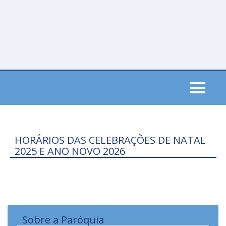
Skip
to
main
content
Toggle
navigati
HORÁRIOS DAS CELEBRAÇÕES DE NATAL
2025 E ANO NOVO 2026
Sobre a Paróquia