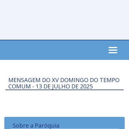
Skip
to
main
content
Toggle
navigati
MENSAGEM DO XV DOMINGO DO TEMPO
COMUM - 13 DE JULHO DE 2025
Sobre a Paróquia